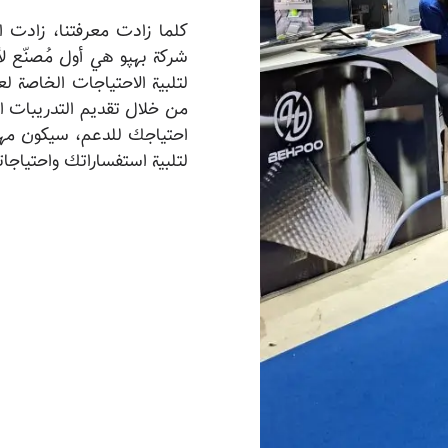
كلما زادت معرفتنا، زادت ا
شركة بهپو هي أول مُصنّع لأج
لتلبية الاحتياجات الخاصة
من خلال تقديم التدريبات ا
لتلبية استفساراتك واحتياجا