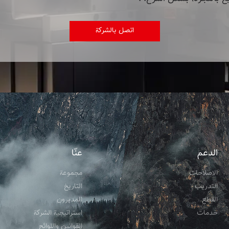
اتصل بالشركة
الدعم
عنّا
الاصلاحات
مجموعة
التدریب
التاریخ
القطع
المدیرون
خدمات
استراتيجية الشركة
القوانين واللوائح