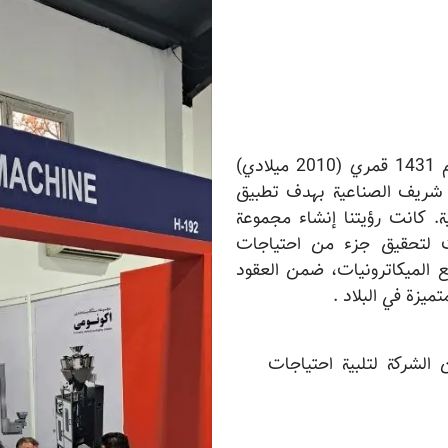
تأسست شركة به پو تكنولوجيا حديثة في عام 1431 قمري (2010 ميلادي)
شريف الصناعية بهدف تطبيق
ية. كانت رؤيتنا إنشاء مجموعة
ت لتحقيق جزء من احتياجات
 الميكاترونيات، ضمن العقود
يزة في البلاد .
 الشركة لتلبية احتياجات