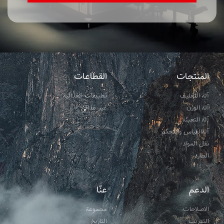
المنتجات
القطاعات
آلة التغليف
تطبيقات الغذائية
آلة الوزن
غير غذائي
آلة التعبئة
آلةالقياس والتحكم
نقل المواد
الطارد
الدعم
عنّا
الاصلاحات
مجموعة
التدریب
التاریخ