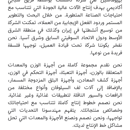
بهپوماشین هي شركة تأسست بواسطة فريق شبابي
أكاديمي بهدف إنتاج الآلات عالية الجودة التي تتناسب مع
احتياجات الصناعة المتطورة. من خلال البحث والتطوير
المستمر وردود الفعل الإيجابية من العملاء، تمكنت الشركة
من توسيع أنشطتها في إيران وكذلك في منطقة الشرق
الأوسط ودول الاتحاد السوفيتي السابق وشرق آسيا. نحن
نفخر بكوننا شركة تحت قيادة العميل، توجهها فلسفة
فريدة من نوعها.
نحن نقدم مجموعة كاملة من أجهزة الوزن والمعدات
المتعلقة بالوزن، أجهزة التعبئة، أجهزة التحكم في الوزن،
أجهزة كشف المعادن، وأجهزة البثق المزدوجة المسمار،
بالإضافة إلى آلات لف السيلوفان وأنواع مختلفة من
الرافعات والسيور الناقلة لتطبيقات غذائية وغير غذائية.
نحن نصمم خطوط إنتاج كاملة تتناسب مع احتياجاتك
وخصائص منتجاتك. يتفهم مهندسونا التحديات التي
تواجهها، ونحن نصمم ونصنع الأجهزة والمعدات التي تحل
مشاكل خط الإنتاج لديك.