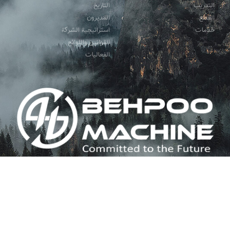
التدریب
التاریخ
القطع
المدیرون
خدمات
استراتيجية الشركة
القوانين واللوائح
الفعالیات
تابعنا