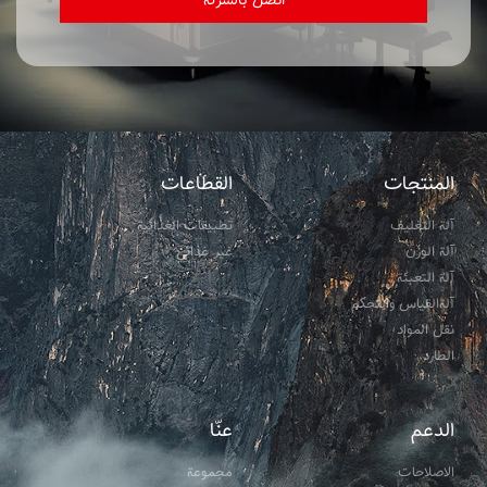
اتصل بالشركة
المنتجات
القطاعات
آلة التغليف
تطبيقات الغذائية
آلة الوزن
غير غذائي
آلة التعبئة
آلةالقياس والتحكم
نقل المواد
الطارد
الدعم
عنّا
الاصلاحات
مجموعة