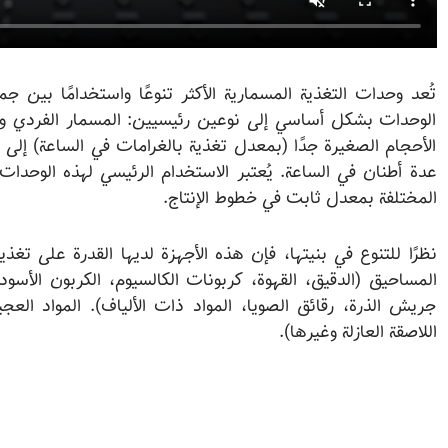
تُعد وحدات التغذية المسمارية الأكثر تنوعًا واستخدامًا بين ج
الوحدات بشكل أساسي إلى نوعين رئيسيين: المسمار الفردي وال
الأحجام الصغيرة جدًا (بمعدل تغذية بالغرامات في الساعة) إلى ا
عدة أطنان في الساعة. يُعتبر الاستخدام الرئيسي لهذه الوحدا
المختلفة بمعدل ثابت في خطوط الإنتاج.
نظرًا للتنوع في بنيتها، فإن هذه الأجهزة لديها القدرة على تغ
المساحيق (الدقيق، القهوة، كربونات الكالسيوم، الكربون الأسود
جريش الذرة، رقائق الصويا، المواد ذات الألياف). المواد العجين
اللاصقة العازلة وغيرها).