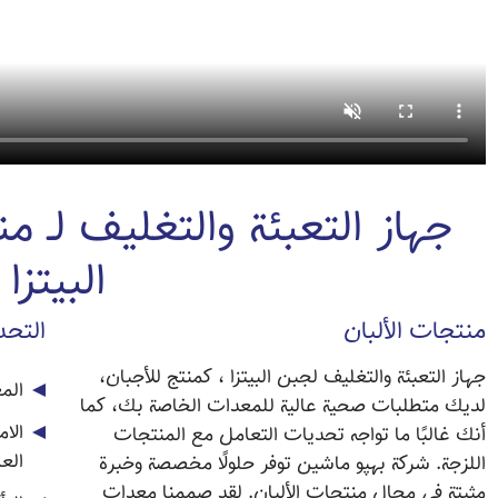
جهاز التعبئة والتغليف لـ م
البيتزا
منتجات الألبان
التحد
جهاز التعبئة والتغليف لجبن البيتزا ، كمنتج للأجبان،
الم
لديك متطلبات صحية عالية للمعدات الخاصة بك، كما
الام
أنك غالبًا ما تواجه تحديات التعامل مع المنتجات
العا
اللزجة. شركة بهپو ماشين توفر حلولًا مخصصة وخبرة
مثبتة في مجال منتجات الألبان. لقد صممنا معدات