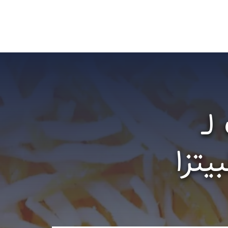
لـ
يتزا