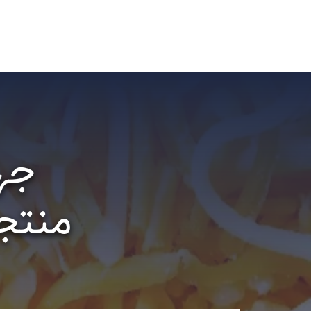
جها
منتجا