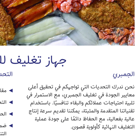
جهاز تغليف ل
الجمبري
التحد
نحن ندرك التحديات التي تواجهكم في تحقيق أعلى
مقا
معايير الجودة في تغليف الجمبري، مع الاستمرار في
الت
تلبية احتياجات عملائكم والبقاء تنافسيًا. باستخدام
تقنياتنا المتقدمة والمثبتة، يمكننا تقديم سرعة إنتاج
الح
عالية بفعالية، مع الحفاظ دائمًا على جودة عملية
ضما
التغليف النهائية كأولوية قصوى.
التن